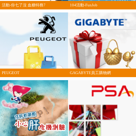
活動-你七了沒 血糖特務7
104活動-FunJob
PEUGEOT
GAGABYTE員工購物網