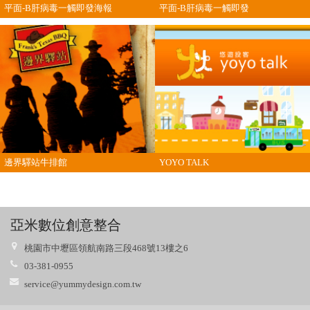
平面-B肝病毒一觸即發海報
平面-B肝病毒一觸即發
邊界驛站牛排館
YOYO TALK
亞米數位創意整合
桃園市中壢區領航南路三段468號13樓之6
03-381-0955
service@yummydesign.com.tw