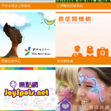
戶外水域泳士情報站
仁濟醫院掛號系統
野柳自然中心
癌症關懷網