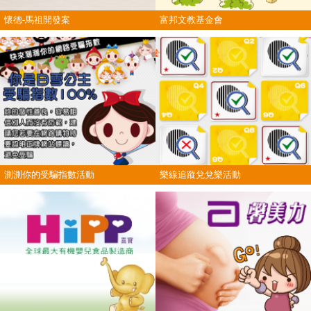
懷德-馬祖開發案
富邦文教基金會
測測你的受騙指數活動
樂線追蹤兌兌樂活動