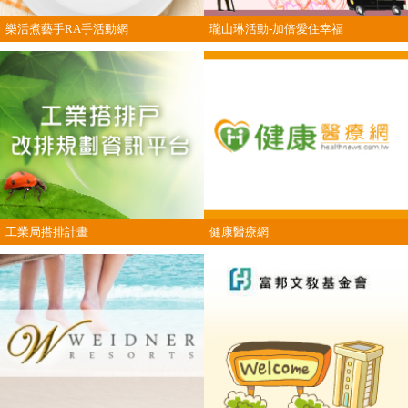
樂活煮藝手RA手活動網
瓏山琳活動-加倍愛住幸福
工業局搭排計畫
健康醫療網