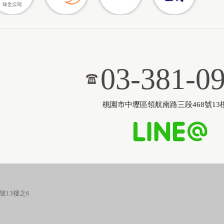
03-381-0
桃園市中壢區領航南路三段468號13
號13樓之6