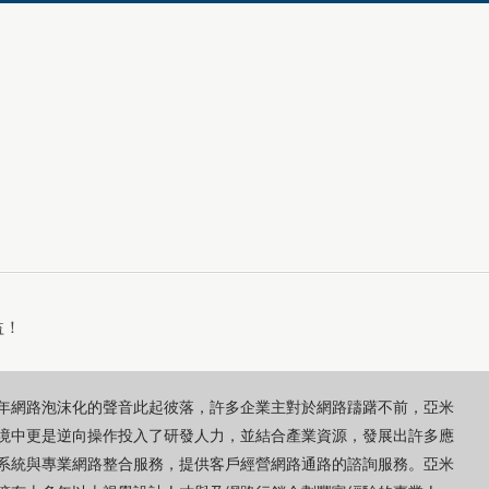
益！
00年網路泡沫化的聲音此起彼落，許多企業主對於網路躊躇不前，亞米
境中更是逆向操作投入了研發人力，並結合產業資源，發展出許多應
系統與專業網路整合服務，提供客戶經營網路通路的諮詢服務。亞米