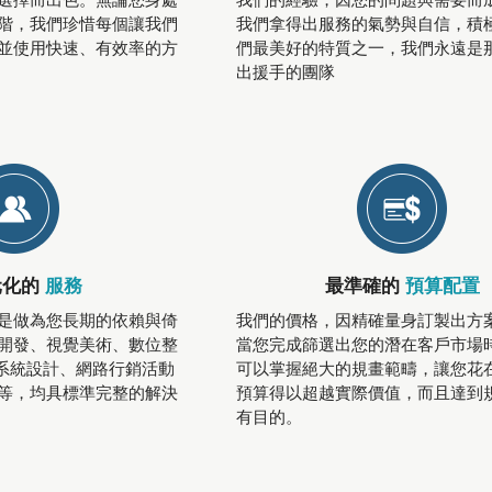
選擇而出色。無論您身處
我們的經驗，因您的問題與需要而
階，我們珍惜每個讓我們
我們拿得出服務的氣勢與自信，積
並使用快速、有效率的方
們最美好的特質之一，我們永遠是
出援手的團隊
元化的
服務
最準確的
預算配置
是做為您長期的依賴與倚
我們的價格，因精確量身訂製出方
開發、視覺美術、數位整
當您完成篩選出您的潛在客戶市場
置系統設計、網路行銷活動
可以掌握絕大的規畫範疇，讓您花
等，均具標準完整的解決
預算得以超越實際價值，而且達到
有目的。