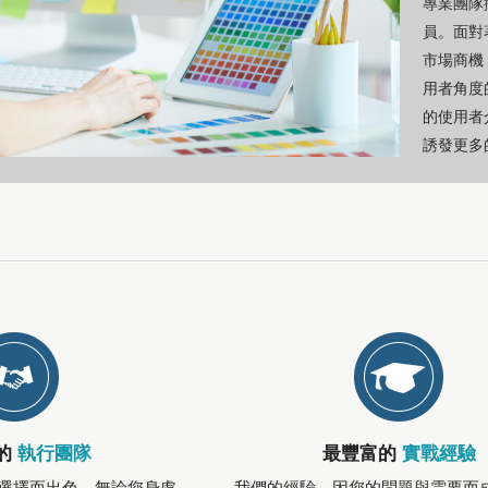
專業團隊
員。面對
市場商機
用者角度
的使用者
誘發更多
的
執行團隊
最豐富的
實戰經驗