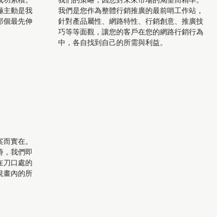
成功累積。
我們的策略，因您對未來市場的渴望而精準。
極主動是我
我們是您作為整體行銷推廣的最前哨工作站，
那個最先伸
針對產品屬性、網路特性、行銷創意、推廣技
巧等等面觀，讓您的客戶在您的網路行銷行為
中，各自找到自己的所需與利益。
案而實在。
時，我們即
在刀口處的
規畫內的所